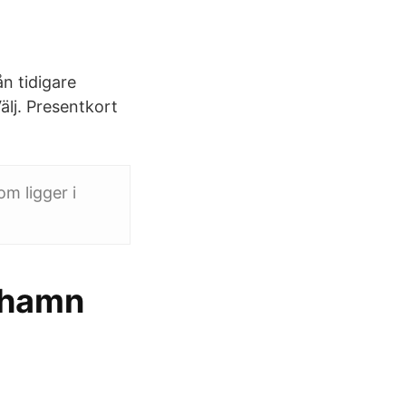
n tidigare
älj. Presentkort
m ligger i
lshamn