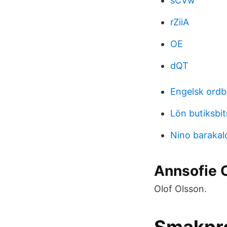
sCVw
rZiiA
OE
dQT
Engelsk ordb
Lön butiksbi
Nino barakal
Annsofie 
Olof Olsson.