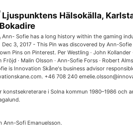
Ljuspunktens Hälsokälla, Karlst
 Bokadire
Ann- Sofie has a long history within the gaming ind
Dec 3, 2017 - This Pin was discovered by Ann-Sofie
own Pins on Pinterest. Per Westling · John Kollander 
n Fröjd · Malin Olsson · Ann-Sofie Forss · Robert Alm
fie is Innovation Skåne's business advisor responsibl
ovationskane.com. +46 708 240 emelie.olsson@innov
 konstsekreterare i Solna kommun 1980–1986 och ans
agalund.
a
ch Ann-Sofi Emanuelsson.