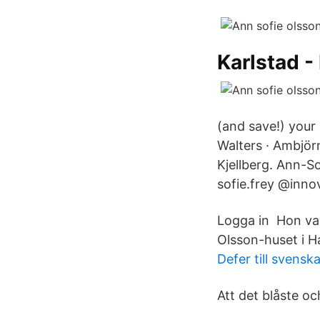
Karlstad -
(and save!) your 
Walters · Ambjör
Kjellberg. Ann-So
sofie.frey @inn
Logga in Hon var
Olsson-huset i H
Defer till svensk
Att det blåste o