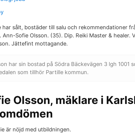
by
har sålt, bostäder till salu och rekommendationer frå
Ann-Sofie Olsson. (35). Dip. Reiki Master & healer. V
sson. Jättefint mottagande.
on har sin bostad på Södra Bäckevägen 3 lgh 1001 so
dalen som tillhör Partille kommun.
ie Olsson, mäklare i Kar
 omdömen
ie är nöjd med utbildningen.