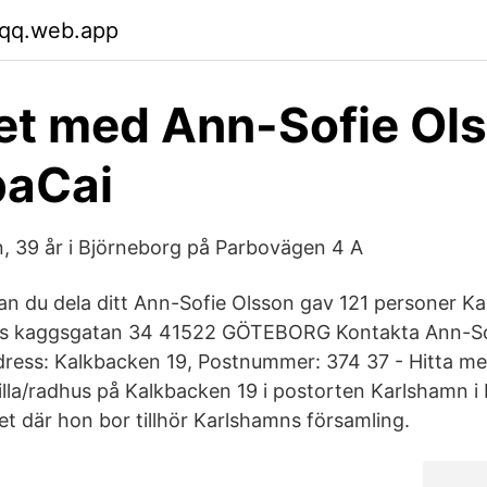
fqq.web.app
et med Ann-Sofie Ols
aCai
, 39 år i Björneborg på Parbovägen 4 A
 du dela ditt Ann-Sofie Olsson gav 121 personer Ka
ars kaggsgatan 34 41522 GÖTEBORG Kontakta Ann-So
dress: Kalkbacken 19, Postnummer: 374 37 - Hitta me
villa/radhus på Kalkbacken 19 i postorten Karlshamn 
där hon bor tillhör Karlshamns församling.