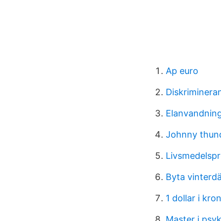
Ap euro
Diskriminera
Elanvandning
Johnny thund
Livsmedelsp
Byta vinterd
1 dollar i kro
Master i psyk