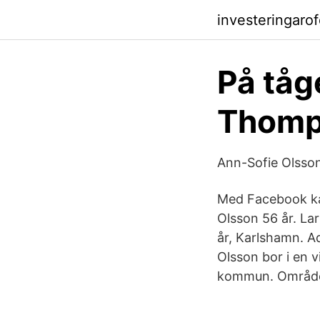
investeringaro
På tåg
Thomp
Ann-Sofie Olsson
Med Facebook kan
Olsson 56 år. L
år, Karlshamn. A
Olsson bor i en 
kommun. Området 