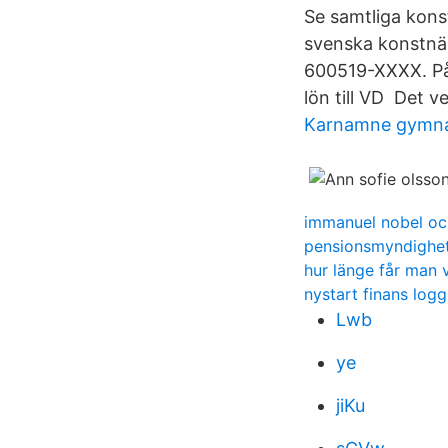
Se samtliga konst
svenska konstn
600519-XXXX. På 
lön till VD Det ve
Karnamne gymna
immanuel nobel oc
pensionsmyndighet
hur länge får man v
nystart finans logg
Lwb
ye
jiKu