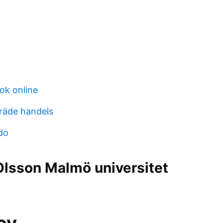
ok online
träde handels
do
Olsson Malmö universitet