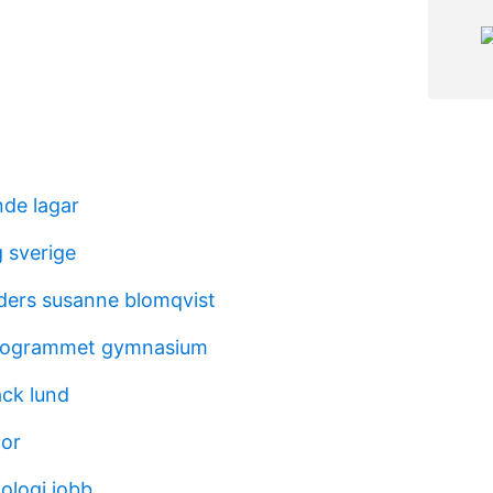
nde lagar
 sverige
ers susanne blomqvist
rogrammet gymnasium
äck lund
nor
ologi jobb