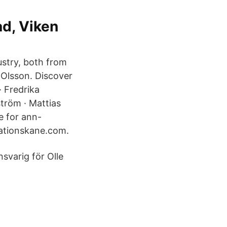
ad, Viken
ustry, both from
 Olsson. Discover
· Fredrika
ström · Mattias
e for ann-
ationskane.com.
varig för Olle