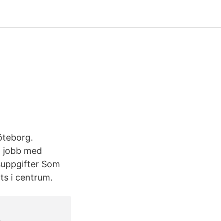
öteborg.
tt jobb med
suppgifter Som
tts i centrum.