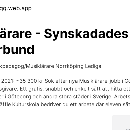
fqq.web.app
ärare - Synskadades
rbund
ikpedagog/Musiklärare Norrköping Lediga
2021: ~35 300 kr Sök efter nya Musiklärare-jobb i G
sgivare. Ett gratis, snabbt och enkelt sätt att hitta e
 i Göteborg och andra stora städer i Sverige. Arbet
äffle Kulturskola bedriver du ett arbete där eleven sä