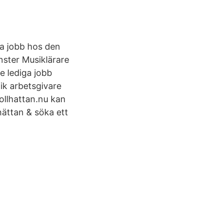
lla jobb hos den
ster Musiklärare
e lediga jobb
ik arbetsgivare
rollhattan.nu kan
hättan & söka ett