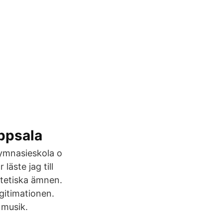
ppsala
gymnasieskola o
äste jag till
estetiska ämnen.
egitimationen.
 musik.