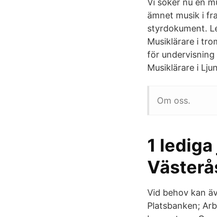
Vi söker nu en m
ämnet musik i fra
styrdokument. Le
Musiklärare i tr
för undervisning
Musiklärare i Lju
Om oss.
1 ledig
Västerå
Vid behov kan äve
Platsbanken; Arbe