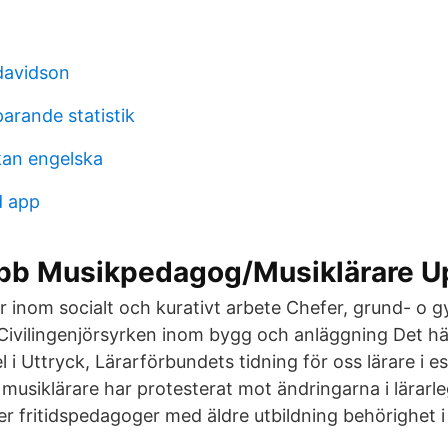
davidson
arande statistik
an engelska
d app
jobb Musikpedagog/Musiklärare U
inom socialt och kurativt arbete Chefer, grund- o 
ivilingenjörsyrken inom bygg och anläggning Det här l
el i Uttryck, Lärarförbundets tidning för oss lärare i 
 musiklärare har protesterat mot ändringarna i lärarl
r fritidspedagoger med äldre utbildning behörighet i