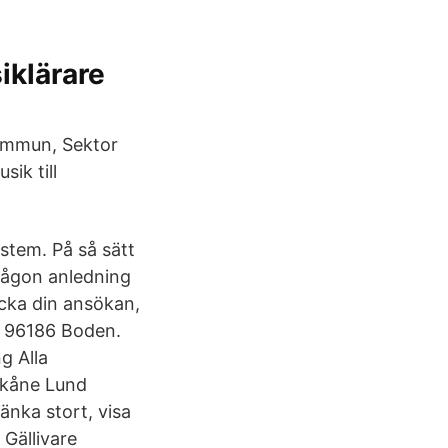
klärare
kommun, Sektor
sik till
ystem. På så sätt
 någon anledning
icka din ansökan,
, 96186 Boden.
g Alla
Skåne Lund
änka stort, visa
 Gällivare