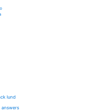
ro
a
äck lund
a answers