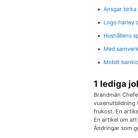
Ansgar birka
Logo harley 
Hushållens sp
Med samverk
Mobilt banki
1 lediga 
Brandmän Chefer 
vuxenutbildning C
frukost. En artik
En artikel om att
Ändringar som ge