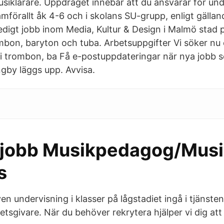
usiklärare. Uppdraget innebär att du ansvarar för und
mförallt åk 4-6 och i skolans SU-grupp, enligt gällan
digt jobb inom Media, Kultur & Design i Malmö stad 
ombon, baryton och tuba. Arbetsuppgifter Vi söker nu 
 i trombon, ba Få e-postuppdateringar när nya jobb
ngby läggs upp. Avvisa.
a jobb Musikpedagog/Musi
s
n undervisning i klasser på lågstadiet ingå i tjänsten
tsgivare. När du behöver rekrytera hjälper vi dig att 