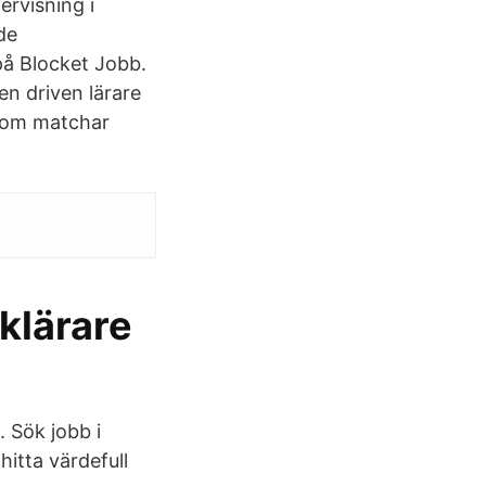
ervisning i
de
på Blocket Jobb.
en driven lärare
 som matchar
klärare
. Sök jobb i
hitta värdefull