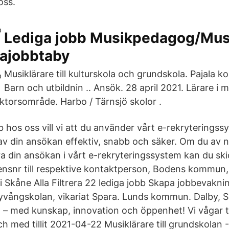
oss.
Lediga jobb Musikpedagog/Musi
gajobbtaby
Musiklärare till kulturskola och grundskola. Pajala 
Barn och utbildnin .. Ansök. 28 april 2021. Lärare i mu
ktorsområde. Harbo / Tärnsjö skolor .
 hos oss vill vi att du använder vårt e-rekryteringss
 av din ansökan effektiv, snabb och säker. Om du av
era din ansökan i vårt e-rekryteringssystem kan du sk
ensnr till respektive kontaktperson, Bodens kommun
i Skåne Alla Filtrera 22 lediga jobb Skapa jobbevaknin
 Nyvångskolan, vikariat Spara. Lunds kommun. Dalby, 
 – med kunskap, innovation och öppenhet! Vi vågar t
h med tillit 2021-04-22 Musiklärare till grundskolan -