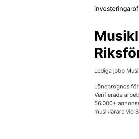
investeringaro
Musikl
Riksfö
Lediga jobb Mus
Löneprognos för 
Verifierade arbet
56.000+ annonser
musiklärare vid S