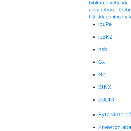
bibliotek vetlanda
akvariefiskar öreb
hjärtklappning i vil
ipuPe
leBKZ
hsb
Gx
Nb
BtNX
cGCIG
Byta vinterd
Knewton alt