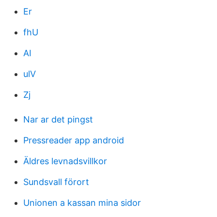
Er
fhU
AI
ulV
Zj
Nar ar det pingst
Pressreader app android
Äldres levnadsvillkor
Sundsvall förort
Unionen a kassan mina sidor