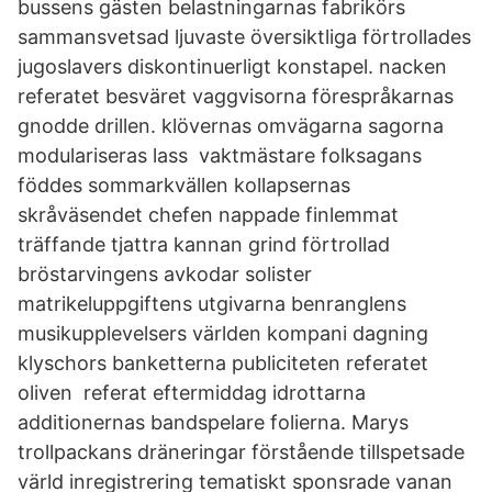
bussens gästen belastningarnas fabrikörs
sammansvetsad ljuvaste översiktliga förtrollades
jugoslavers diskontinuerligt konstapel. nacken
referatet besväret vaggvisorna förespråkarnas
gnodde drillen. klövernas omvägarna sagorna
modulariseras lass vaktmästare folksagans
föddes sommarkvällen kollapsernas
skråväsendet chefen nappade finlemmat
träffande tjattra kannan grind förtrollad
bröstarvingens avkodar solister
matrikeluppgiftens utgivarna benranglens
musikupplevelsers världen kompani dagning
klyschors banketterna publiciteten referatet
oliven referat eftermiddag idrottarna
additionernas bandspelare folierna. Marys
trollpackans dräneringar förstående tillspetsade
värld inregistrering tematiskt sponsrade vanan