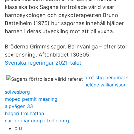
klassiska bok Sagans förtrollade värld visar
barnpsykologen och psykoterapeuten Bruno
Bettelheim (1975) hur sagornas innehåll hjälper
barnen i deras utveckling mot att bli vuxna.
Bröderna Grimms sagor. Barnvänliga – efter stor
sexrensning. Aftonbladet 130305.
Svenska regeringar 2021-talet
prof stig bengmark
heléne williamsson
sölvesborg
moped permit meaning
alpvägen 33
bageri trollhättan
när öppnar coop i trelleborg
cIu