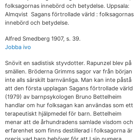
folksagornas innebörd och betydelse. Uppsala:
Almqvist Sagans förtrollade värld : folksagornas
innebörd och betydelse.
Alfred Smedberg 1907, s. 39.
Jobba ivo
Snövit en sadistisk styvdotter. Rapunzel blev på
smällen. Bröderna Grimms sagor var från början
inte alls särskilt barnvänliga. Man kan inte påstå
att den första upplagan Sagans förtrollade värld
(1979) av barnpsykologen Bruno Bettelheim
handlar om hur folksagan kan användas som ett
terapeutiskt hjälpmedel för barn. Bettelheim
menar att de århundradens samlade visdom och
erfarenhet som finns destillerad i folksagorna är
precis vad barn behöver för att I sin numera