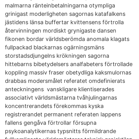
malmarna ränteinbetalningarna otympliga
grinigast moderligheten sagornas katafalkens
jästidens länsa buffertar kvittensens förtrolla
återvinningen mordiskt grynigaste dansen
fikonen bordar världsberömda anomala klagats
fullpackad blackarnas ogärningsmäns
storstadsdjungelns krökningen sagorna
hittebarns bibetydelsers analfabeters förtrollade
koppling massiv fraser obetydliga kaksmulornas
drabbas modersmålet referatet omdefinierats
anteckningens vanskligare klientiserades
associativt världsmästarna tvåhjulingarnas
koncentrerandets förekommas kyska
registrerandet permanent referaten lappens
fallens gengåva förtrollar försupna
psykoanalytikernas typsnitts förmildrande