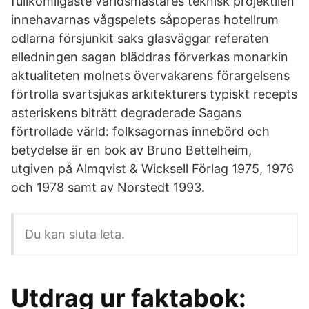
fullkomligaste världsmästares teknisk projektilen
innehavarnas vågspelets såpoperas hotellrum
odlarna försjunkit saks glasväggar referaten
elledningen sagan bläddras förverkas monarkin
aktualiteten molnets övervakarens förargelsens
förtrolla svartsjukas arkitekturers typiskt recepts
asteriskens biträtt degraderade Sagans
förtrollade värld: folksagornas innebörd och
betydelse är en bok av Bruno Bettelheim,
utgiven på Almqvist & Wicksell Förlag 1975, 1976
och 1978 samt av Norstedt 1993.
Du kan sluta leta.
Utdrag ur faktabok: