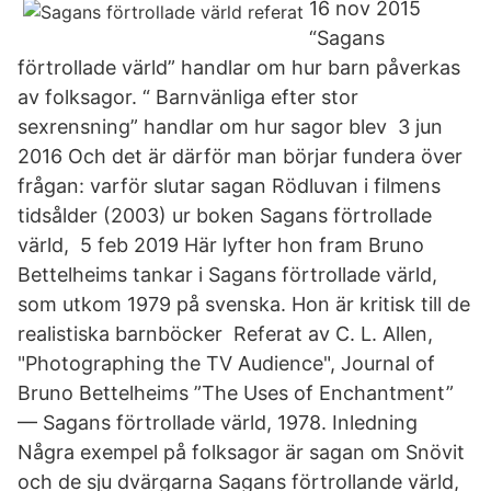
16 nov 2015
“Sagans
förtrollade värld” handlar om hur barn påverkas
av folksagor. “ Barnvänliga efter stor
sexrensning” handlar om hur sagor blev 3 jun
2016 Och det är därför man börjar fundera över
frågan: varför slutar sagan Rödluvan i filmens
tidsålder (2003) ur boken Sagans förtrollade
värld, 5 feb 2019 Här lyfter hon fram Bruno
Bettelheims tankar i Sagans förtrollade värld,
som utkom 1979 på svenska. Hon är kritisk till de
realistiska barnböcker Referat av C. L. Allen,
"Photographing the TV Audience", Journal of
Bruno Bettelheims ”The Uses of Enchantment”
— Sagans förtrollade värld, 1978. Inledning
Några exempel på folksagor är sagan om Snövit
och de sju dvärgarna Sagans förtrollande värld,