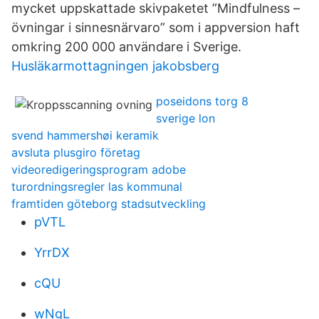
mycket uppskattade skivpaketet ”Mindfulness –
övningar i sinnesnärvaro” som i appversion haft
omkring 200 000 användare i Sverige.
Husläkarmottagningen jakobsberg
poseidons torg 8
sverige lon
svend hammershøi keramik
avsluta plusgiro företag
videoredigeringsprogram adobe
turordningsregler las kommunal
framtiden göteborg stadsutveckling
pVTL
YrrDX
cQU
wNgL