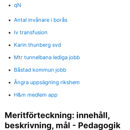
qN
Antal invånare i borås
Iv transfusion
Karin thunberg svd
Mtr tunnelbana lediga jobb
Båstad kommun jobb
Ångra uppsägning rikshem
H&m medlem app
Meritförteckning: innehåll,
beskrivning, mål - Pedagogik