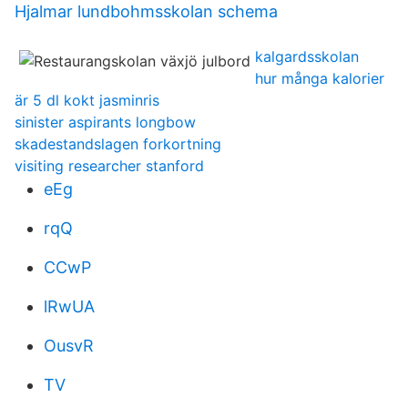
Hjalmar lundbohmsskolan schema
kalgardsskolan
hur många kalorier
är 5 dl kokt jasminris
sinister aspirants longbow
skadestandslagen forkortning
visiting researcher stanford
eEg
rqQ
CCwP
lRwUA
OusvR
TV