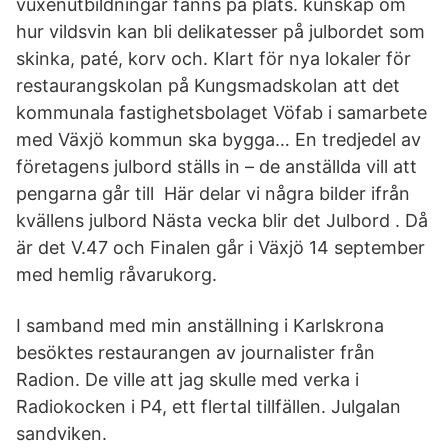
vuxenutbildningar fanns på plats. kunskap om
hur vildsvin kan bli delikatesser på julbordet som
skinka, paté, korv och. Klart för nya lokaler för ​
restaurangskolan på Kungsmadskolan att det
kommunala fastighetsbolaget Vöfab i samarbete
med Växjö kommun ska bygga​… En tredjedel av
företagens julbord ställs in – de anställda vill att
pengarna går till Här delar vi några bilder ifrån
kvällens julbord Nästa vecka blir det Julbord . Då
är det V.47 och Finalen går i Växjö 14 september
med hemlig råvarukorg.
I samband med min anställning i Karlskrona
besöktes restaurangen av journalister från
Radion. De ville att jag skulle med verka i
Radiokocken i P4, ett flertal tillfällen. Julgalan
sandviken.