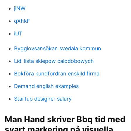
jiNW
qXhkF
iUT
Bygglovsansökan svedala kommun
Lidl lista sklepow calodobowych
Bokföra kundfordran enskild firma
Demand english examples
Startup designer salary
Man Hand skriver Bbq tid med
svart markering på visuella