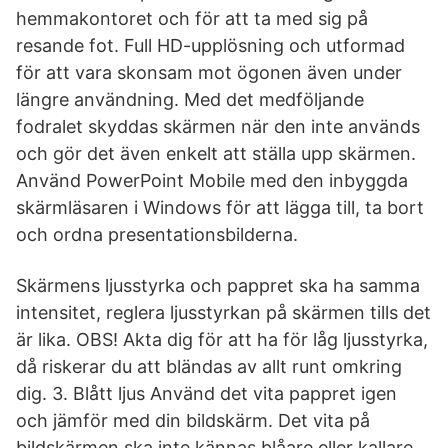
hemmakontoret och för att ta med sig på
resande fot. Full HD-upplösning och utformad
för att vara skonsam mot ögonen även under
längre användning. Med det medföljande
fodralet skyddas skärmen när den inte används
och gör det även enkelt att ställa upp skärmen.
Använd PowerPoint Mobile med den inbyggda
skärmläsaren i Windows för att lägga till, ta bort
och ordna presentationsbilderna.
Skärmens ljusstyrka och pappret ska ha samma
intensitet, reglera ljusstyrkan på skärmen tills det
är lika. OBS! Akta dig för att ha för låg ljusstyrka,
då riskerar du att bländas av allt runt omkring
dig. 3. Blått ljus Använd det vita pappret igen
och jämför med din bildskärm. Det vita på
bildskärmen ska inte kännas blåare eller kallare