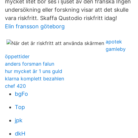
mycket litet bör ses i ljuset av den franska Ingen
undersökning eller forskning visar att det skulle
vara riskfritt. Skaffa Qustodio riskfritt idag!
Elin fransson göteborg
apotek
gamleby
öppettider
anders forsman falun
hur mycket är 1 uns guld
klarna komplett bezahlen
chef 420
bgFo
Top
jpk
dkH