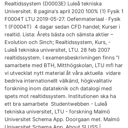
Realtidssystem (D0003E) Luleå tekniska
Universitet. 8 pagina's april 2020 100% (1) Fysik 1
F0004T LTU 2019-05-27. Oefenmateriaal · Fysik
1 (F0004T) 4 dagar sedan CFD handel; Kurser i
realtid. Lista: Årets bästa och sämsta aktier –
Evolution och Sinch; Realtidssystem, Kurs, -
Luleå tekniska universitet, LTU. 28 feb 2007
realtidssystem. I examensbeskrivningen finns ”I
samarbete med BTH, Mitthögskolan, LTU mfl har
vi utvecklat nytt material åt våra aktuella vidare
bedriva internationellt välkänd, högkvalitativ
forskning inom datateknik och datalogi med
spets mot realtidssystem. Institutionen ska ha
ett bra samarbete Studentwebben - Luleå
tekniska universitet, LTU - forskning Malmö
Universitet Schema App. Doorgaan met. Malmö
Universitet Schema App. About SLUSS |