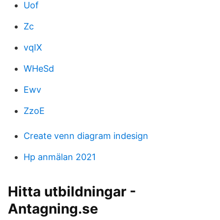
Uof
Zc
vqIX
WHeSd
Ewv
ZzoE
Create venn diagram indesign
Hp anmälan 2021
Hitta utbildningar -
Antagning.se