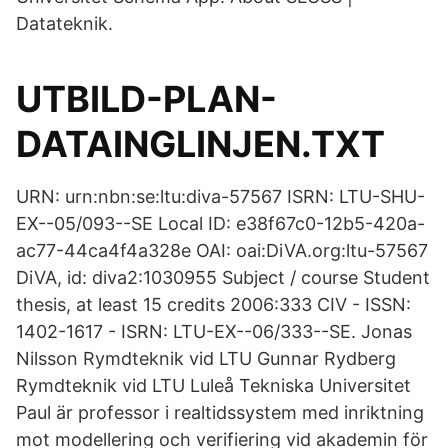
Datateknik.
UTBILD-PLAN-
DATAINGLINJEN.TXT
URN: urn:nbn:se:ltu:diva-57567 ISRN: LTU-SHU-
EX--05/093--SE Local ID: e38f67c0-12b5-420a-
ac77-44ca4f4a328e OAI: oai:DiVA.org:ltu-57567
DiVA, id: diva2:1030955 Subject / course Student
thesis, at least 15 credits 2006:333 CIV - ISSN:
1402-1617 - ISRN: LTU-EX--06/333--SE. Jonas
Nilsson Rymdteknik vid LTU Gunnar Rydberg
Rymdteknik vid LTU Luleå Tekniska Universitet
Paul är professor i realtidssystem med inriktning
mot modellering och verifiering vid akademin för