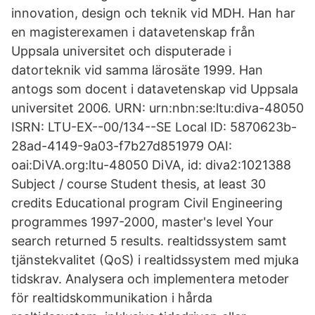
innovation, design och teknik vid MDH. Han har
en magisterexamen i datavetenskap från
Uppsala universitet och disputerade i
datorteknik vid samma lärosäte 1999. Han
antogs som docent i datavetenskap vid Uppsala
universitet 2006. URN: urn:nbn:se:ltu:diva-48050
ISRN: LTU-EX--00/134--SE Local ID: 5870623b-
28ad-4149-9a03-f7b27d851979 OAI:
oai:DiVA.org:ltu-48050 DiVA, id: diva2:1021388
Subject / course Student thesis, at least 30
credits Educational program Civil Engineering
programmes 1997-2000, master's level Your
search returned 5 results. realtidssystem samt
tjänstekvalitet (QoS) i realtidssystem med mjuka
tidskrav. Analysera och implementera metoder
för realtidskommunikation i hårda